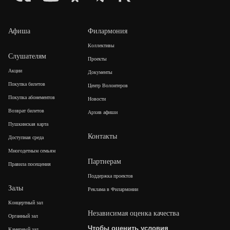
Афиша
Филармония
Коллективы
Слушателям
Проекты
Акции
Документы
Покупка билетов
Центр Волонтеров
Покупка абонементов
Новости
Возврат билетов
Архив афиши
Пушкинская карта
Контакты
Доступная среда
Многодетным семьям
Партнерам
Правила посещения
Поддержка проектов
Залы
Реклама в Филармонии
Концертный зал
Независимая оценка качества
Органный зал
Чтобы оценить условия
Камерный зал