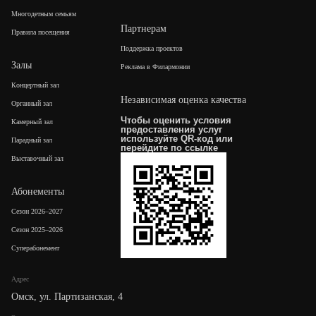
Многодетным семьям
Партнерам
Правила посещения
Поддержка проектов
Залы
Реклама в Филармонии
Концертный зал
Независимая оценка качества
Органный зал
Чтобы оценить условия
Камерный зал
предоставления услуг
используйте QR-код или
Парадный зал
перейдите по
ссылке
Выставочный зал
Абонементы
Сезон 2026–2027
Сезон 2025–2026
Суперабонемент
Адрес
Омск, ул. Партизанская, 4