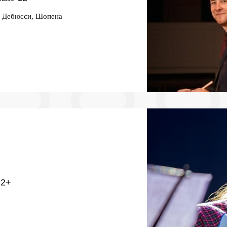
, Дебюсси, Шопена
12+