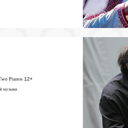
Two Pianos
12+
ой музыки