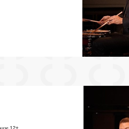
джазе
12+