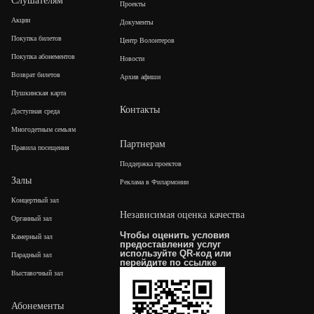
Слушателям
Проекты
Акции
Документы
Покупка билетов
Центр Волонтеров
Покупка абонементов
Новости
Возврат билетов
Архив афиши
Пушкинская карта
Контакты
Доступная среда
Многодетным семьям
Партнерам
Правила посещения
Поддержка проектов
Залы
Реклама в Филармонии
Концертный зал
Независимая оценка качества
Органный зал
Чтобы оценить условия
Камерный зал
предоставления услуг
используйте QR-код или
Парадный зал
перейдите по
ссылке
Выставочный зал
Абонементы