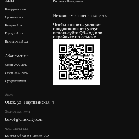
Залы
Реклама в Филармонии
Концертный зал
Независимая оценка качества
Органный зал
Чтобы оценить условия
Камерный зал
предоставления услуг
используйте QR-код или
Парадный зал
перейдите по
ссылке
Выставочный зал
Абонементы
Сезон 2026–2027
Сезон 2025–2026
Суперабонемент
Адрес
Омск, ул. Партизанская, 4
Электронная почта
bukof@omskcity.com
Часы работы касс
Концертный зал (ул. Ленина, 27А),