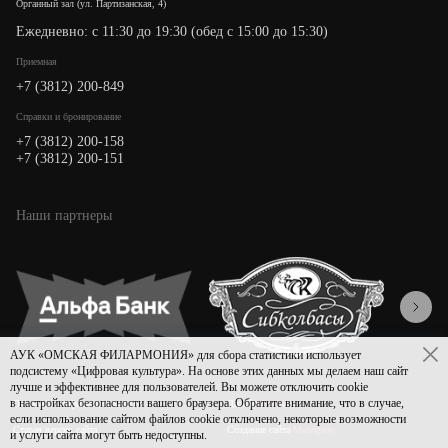
Органный зал (ул. Партизанская, 4)
Ежедневно: с 11:30 до 19:30 (обед с 15:00 до 15:30)
Приемная
+7 (3812) 200-849
Cправки и бронирование
+7 (3812) 200-158
+7 (3812) 200-151
Наши партнеры
АУК «ОМСКАЯ ФИЛАРМОНИЯ» для сбора статистики использует
подсистему «Цифровая культура». На основе этих данных мы делаем наш сайт
лучше и эффективнее для пользователей. Вы можете отключить cookie
в настройках безопасности вашего браузера. Обратите внимание, что в случае,
Политика конфиденциальности
Дизайн
Asmart
если использование сайтом файлов cookie отключено, некоторые возможности
Старая версия сайта
Создание сайта
Mahogany
и услуги сайта могут быть недоступны.