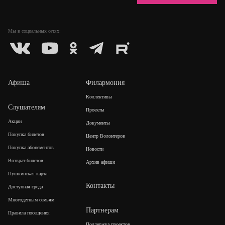
Мы в социальных
сетях:
Афиша
Филармония
Коллективы
Слушателям
Проекты
Акции
Документы
Покупка билетов
Центр Волонтеров
Покупка абонементов
Новости
Возврат билетов
Архив афиши
Пушкинская карта
Контакты
Доступная среда
Многодетным семьям
Партнерам
Правила посещения
Поддержка проектов