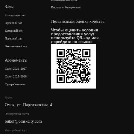
Залы
Реклама в Филармонии
Концертный зал
Независимая оценка качества
Органный зал
Чтобы оценить условия
Камерный зал
предоставления услуг
используйте QR-код или
Парадный зал
перейдите по
ссылке
Выставочный зал
Абонементы
Сезон 2026–2027
Сезон 2025–2026
Суперабонемент
Адрес
Омск, ул. Партизанская, 4
Электронная почта
bukof@omskcity.com
Часы работы касс