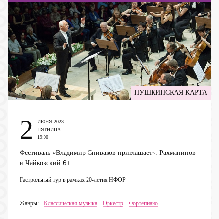
ПУШКИНСКАЯ КАРТА
2
ИЮНЯ 2023
ПЯТНИЦА
19:00
Фестиваль «Владимир Спиваков приглашает». Рахманинов
6+
и Чайковский
Гастрольный тур в рамках 20-летия НФОР
Жанры:
Классическая музыка
Оркестр
Фортепиано