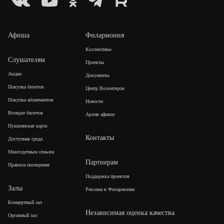
Афиша
Филармония
Коллективы
Слушателям
Проекты
Акции
Документы
Покупка билетов
Центр Волонтеров
Покупка абонементов
Новости
Возврат билетов
Архив афиши
Пушкинская карта
Контакты
Доступная среда
Многодетным семьям
Партнерам
Правила посещения
Поддержка проектов
Залы
Реклама в Филармонии
Концертный зал
Независимая оценка качества
Органный зал