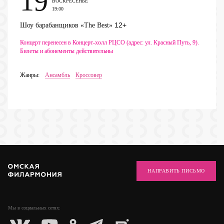
19
ВОСКРЕСЕНЬЕ
19:00
12+
Шоу барабанщиков «The Best»
Концерт перенесен в Концерт-холл РЦСО (адрес: ул. Красный Путь, 9).
Билеты и абонементы действительны
Жанры:
Ансамбль
Кроссовер
НАПРАВИТЬ ПИСЬМО
Мы в социальных
сетях: