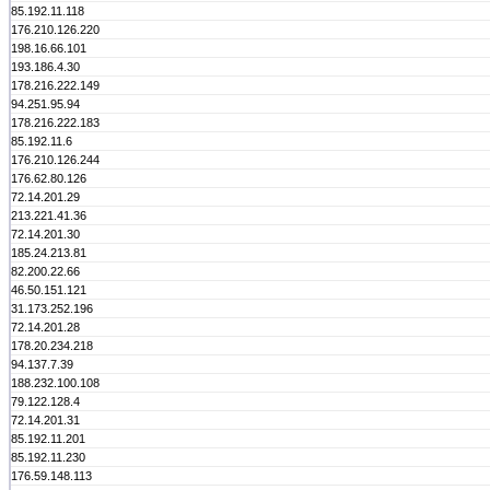
85.192.11.118
176.210.126.220
198.16.66.101
193.186.4.30
178.216.222.149
94.251.95.94
178.216.222.183
85.192.11.6
176.210.126.244
176.62.80.126
72.14.201.29
213.221.41.36
72.14.201.30
185.24.213.81
82.200.22.66
46.50.151.121
31.173.252.196
72.14.201.28
178.20.234.218
94.137.7.39
188.232.100.108
79.122.128.4
72.14.201.31
85.192.11.201
85.192.11.230
176.59.148.113