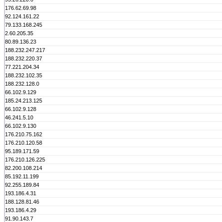
176.62.69.98
92.124.161.22
79.133.168.245
2.60.205.35
80.89.136.23
188.232.247.217
188.232.220.37
77.221.204.34
188.232.102.35
188.232.128.0
66.102.9.129
185.24.213.125
66.102.9.128
46.241.5.10
66.102.9.130
176.210.75.162
176.210.120.58
95.189.171.59
176.210.126.225
82.200.108.214
85.192.11.199
92.255.189.84
193.186.4.31
188.128.81.46
193.186.4.29
91.90.143.7