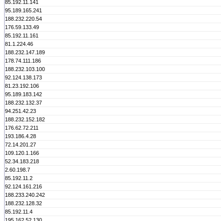
85.192.11.141
95.189.165.241
188.232.220.54
176.59.133.49
85.192.11.161
81.1.224.46
188.232.147.189
178.74.111.186
188.232.103.100
92.124.138.173
81.23.192.106
95.189.183.142
188.232.132.37
94.251.42.23
188.232.152.182
176.62.72.211
193.186.4.28
72.14.201.27
109.120.1.166
52.34.183.218
2.60.198.7
85.192.11.2
92.124.161.216
188.233.240.242
188.232.128.32
85.192.11.4
195.162.52.130