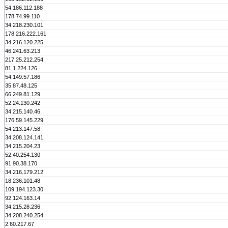
54.186.112.188
178.74.99.110
34.218.230.101
178.216.222.161
34.216.120.225
46.241.63.213
217.25.212.254
81.1.224.126
54.149.57.186
35.87.48.125
66.249.81.129
52.24.130.242
34.215.140.46
176.59.145.229
54.213.147.58
34.208.124.141
34.215.204.23
52.40.254.130
91.90.38.170
34.216.179.212
18.236.101.48
109.194.123.30
92.124.163.14
34.215.28.236
34.208.240.254
2.60.217.67