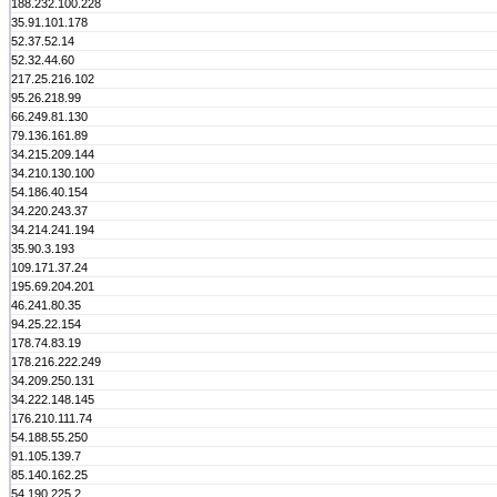
188.232.100.228
35.91.101.178
52.37.52.14
52.32.44.60
217.25.216.102
95.26.218.99
66.249.81.130
79.136.161.89
34.215.209.144
34.210.130.100
54.186.40.154
34.220.243.37
34.214.241.194
35.90.3.193
109.171.37.24
195.69.204.201
46.241.80.35
94.25.22.154
178.74.83.19
178.216.222.249
34.209.250.131
34.222.148.145
176.210.111.74
54.188.55.250
91.105.139.7
85.140.162.25
54.190.225.2