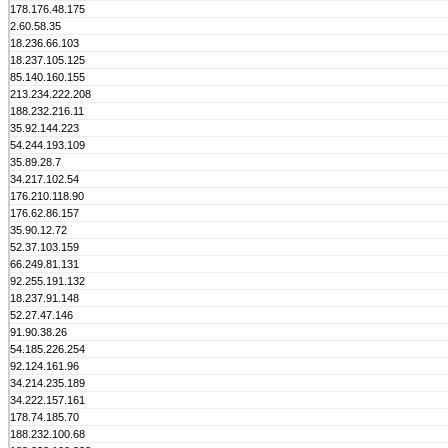
178.176.48.175
2.60.58.35
18.236.66.103
18.237.105.125
85.140.160.155
213.234.222.208
188.232.216.11
35.92.144.223
54.244.193.109
35.89.28.7
34.217.102.54
176.210.118.90
176.62.86.157
35.90.12.72
52.37.103.159
66.249.81.131
92.255.191.132
18.237.91.148
52.27.47.146
91.90.38.26
54.185.226.254
92.124.161.96
34.214.235.189
34.222.157.161
178.74.185.70
188.232.100.68