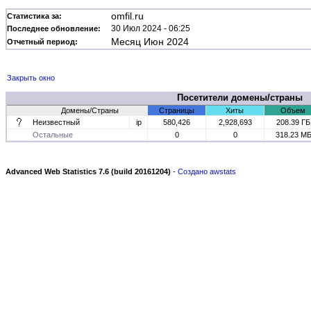
omfil.ru
Статистика за:
30 Июл 2024 - 06:25
Последнее обновление:
Месяц Июн 2024
Отчетный период:
Закрыть окно
Посетители домены/страны
Домены/Страны
Страницы
Хиты
Объем
Неизвестный
ip
580,426
2,928,693
208.39 ГБ
Остальные
0
0
318.23 М
Advanced Web Statistics 7.6 (build 20161204)
-
Создано awstats