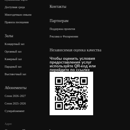
Контакты
Доступная среда
Многодетным семьям
Партнерам
Правила посещения
Поддержка проектов
Залы
Реклама в Филармонии
Концертный зал
Независимая оценка качества
Органный зал
Чтобы оценить условия
Камерный зал
предоставления услуг
используйте QR-код или
Парадный зал
перейдите по
ссылке
Выставочный зал
Абонементы
Сезон 2026–2027
Сезон 2025–2026
Суперабонемент
Адрес