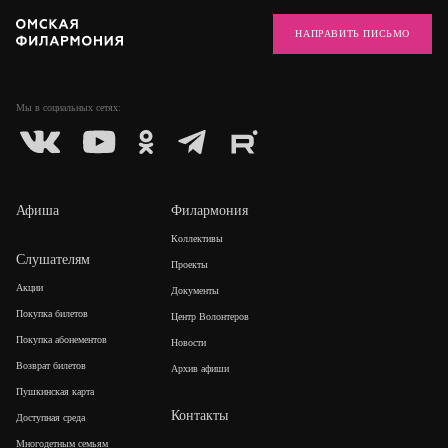
НАПРАВИТЬ ПИСЬМО
Мы в социальных
сетях:
Афиша
Филармония
Коллективы
Слушателям
Проекты
Акции
Документы
Покупка билетов
Центр Волонтеров
Покупка абонементов
Новости
Возврат билетов
Архив афиши
Пушкинская карта
Контакты
Доступная среда
Многодетным семьям