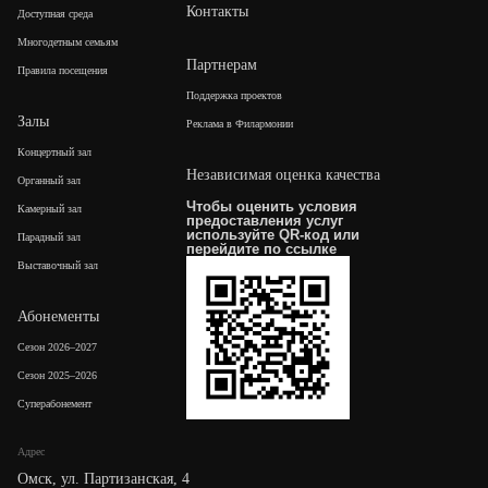
Контакты
Доступная среда
Многодетным семьям
Партнерам
Правила посещения
Поддержка проектов
Залы
Реклама в Филармонии
Концертный зал
Независимая оценка качества
Органный зал
Чтобы оценить условия
Камерный зал
предоставления услуг
используйте QR-код или
Парадный зал
перейдите по
ссылке
Выставочный зал
Абонементы
Сезон 2026–2027
Сезон 2025–2026
Суперабонемент
Адрес
Омск, ул. Партизанская, 4