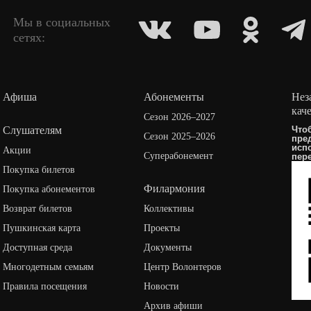
Мы в социальных
сетях:
Афиша
Абонементы
Нез
кач
Сезон 2026–2027
Слушателям
Что
Сезон 2025–2026
пре
исп
Акции
Суперабонемент
пер
Покупка билетов
Филармония
Покупка абонементов
Возврат билетов
Коллективы
Пушкинская карта
Проекты
Доступная среда
Документы
Многодетным семьям
Центр Волонтеров
Правила посещения
Новости
Архив афиши