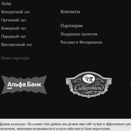
Залы
Контакты
Концертный зал
Органный зал
Партнерам
Камерный зал
Поддержка проектов
Парадный зал
Реклама в Филармонии
Выставочный зал
Наши партнеры
Старая версия сайта
Дизайн
As
культура». На основе этих данных мы делаем наш сайт лучше и эффективнее для пол
 отключено, некоторые возможности и услуги сайта могут быть недоступны.