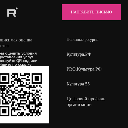
НАПРАВИТЬ ПИСЬМО
ависимая оценка
Полезные ресурсы:
ества
бы оценить условия
Культура.РФ
доставления услуг
ользуйте QR-код или
ейдите по
ссылке
PRO.Культура.РФ
Культура 55
Цифровой профиль
организации