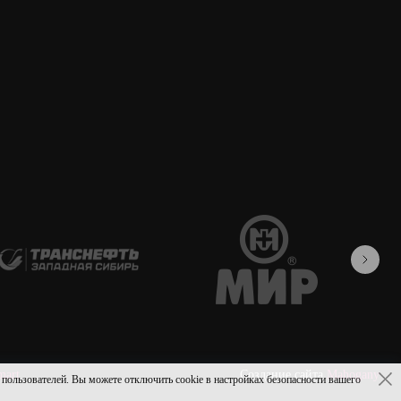
mart
Создание сайта
Mahogany
ьзователей. Вы можете отключить cookie в настройках безопасности вашего