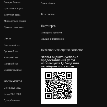
Возврат билетов
Архив афиши
Пушкинская карта
Контакты
Доступная среда
Многодетным семьям
Партнерам
Правила посещения
Поддержка проектов
Залы
Реклама в Филармонии
Концертный зал
Независимая оценка качества
Органный зал
Чтобы оценить условия
Камерный зал
предоставления услуг
используйте QR-код или
Парадный зал
перейдите по
ссылке
Выставочный зал
Абонементы
Сезон 2026–2027
Сезон 2025–2026
Суперабонемент