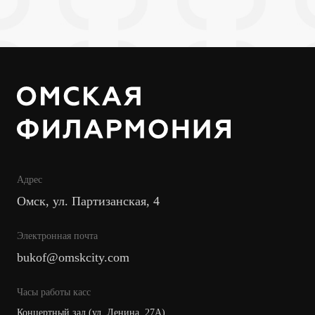
Адрес
Омск, ул. Партизанская, 4
Электронная почта
bukof@omskcity.com
Часы работы касс
Концертный зал (ул. Ленина, 27А),