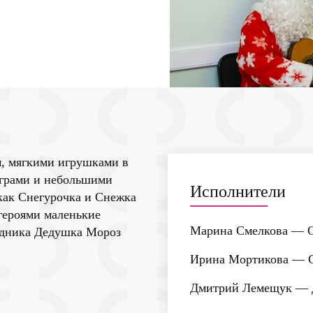
, мягкими игрушками в
играми и небольшими
Исполнители
как Снегурочка и Снежка
героями маленькие
Марина Смелкова
— С
аздника Дедушка Мороз
Ирина Мортикова
— С
Дмитрий Лемещук
— 