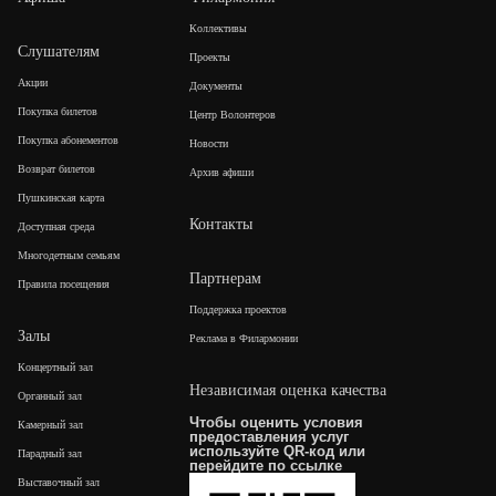
Коллективы
Слушателям
Проекты
Акции
Документы
Покупка билетов
Центр Волонтеров
Покупка абонементов
Новости
Возврат билетов
Архив афиши
Пушкинская карта
Контакты
Доступная среда
Многодетным семьям
Партнерам
Правила посещения
Поддержка проектов
Залы
Реклама в Филармонии
Концертный зал
Независимая оценка качества
Органный зал
Чтобы оценить условия
Камерный зал
предоставления услуг
используйте QR-код или
Парадный зал
перейдите по
ссылке
Выставочный зал