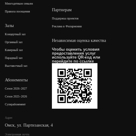
Многодетным семьям
Партнерам
Правила посещения
Поддержка проектов
Залы
Реклама в Филармонии
Концертный зал
Независимая оценка качества
Органный зал
Чтобы оценить условия
Камерный зал
предоставления услуг
используйте QR-код или
Парадный зал
перейдите по
ссылке
Выставочный зал
Абонементы
Сезон 2026–2027
Сезон 2025–2026
Суперабонемент
Адрес
Омск, ул. Партизанская, 4
Электронная почта